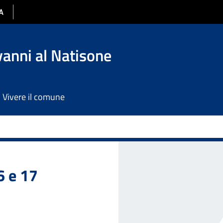
anni al Natisone
Vivere il comune
i al Natisone
6 e 17