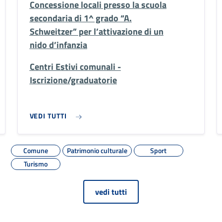
Concessione locali presso la scuola
secondaria di 1^ grado “A.
Schweitzer” per l’attivazione di un
nido d’infanzia
Centri Estivi comunali -
Iscrizione/graduatorie
VEDI TUTTI
Comune
Patrimonio culturale
Sport
Turismo
vedi tutti